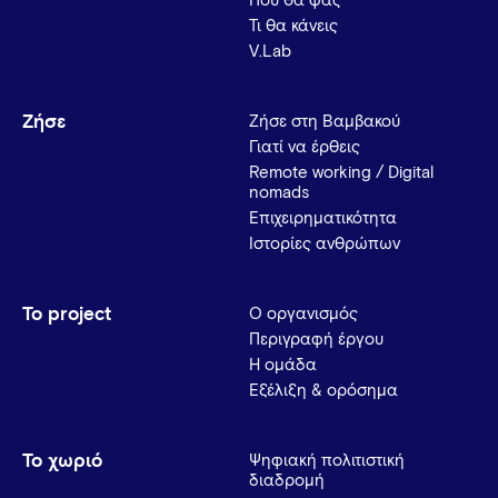
Πού θα φας
Τι θα κάνεις
V.Lab
Ζήσε
Ζήσε στη Βαμβακού
Γιατί να έρθεις
Remote working / Digital
nomads
Επιχειρηματικότητα
Ιστορίες ανθρώπων
Το project
Ο οργανισμός
Περιγραφή έργου
Η ομάδα
Εξέλιξη & ορόσημα
Το χωριό
Ψηφιακή πολιτιστική
διαδρομή