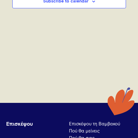
Subscribe to calendar
Επισκέψου
Επισκέψου τη Βαμβακού
Πού θα μείνεις