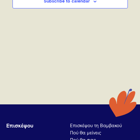
Subscribe to calendar
Επισκέψου
Επισκέψου τη Βαμβακού
Πού θα μείνεις