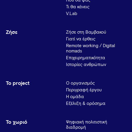
Πού θα φας
Τι θα κάνεις
V.Lab
Ζήσε
Ζήσε στη Βαμβακού
Γιατί να έρθεις
Remote working / Digital
nomads
Επιχειρηματικότητα
Ιστορίες ανθρώπων
Το project
Ο οργανισμός
Περιγραφή έργου
Η ομάδα
Εξέλιξη & ορόσημα
Το χωριό
Ψηφιακή πολιτιστική
διαδρομή