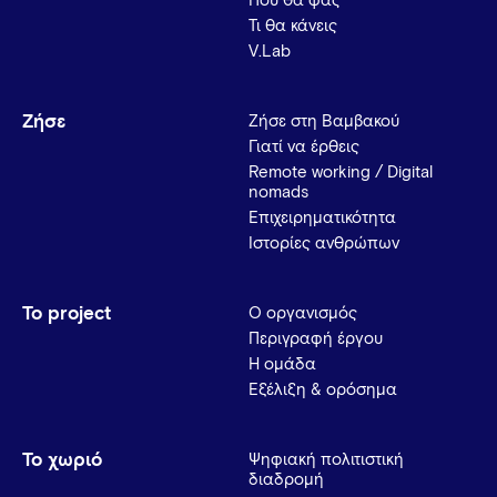
Πού θα φας
Τι θα κάνεις
V.Lab
Ζήσε
Ζήσε στη Βαμβακού
Γιατί να έρθεις
Remote working / Digital
nomads
Επιχειρηματικότητα
Ιστορίες ανθρώπων
Το project
Ο οργανισμός
Περιγραφή έργου
Η ομάδα
Εξέλιξη & ορόσημα
Το χωριό
Ψηφιακή πολιτιστική
διαδρομή