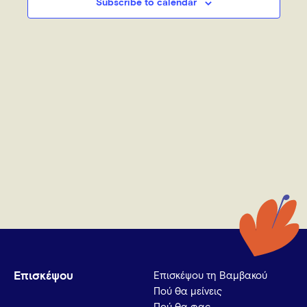
Subscribe to calendar
Επισκέψου
Επισκέψου τη Βαμβακού
Πού θα μείνεις