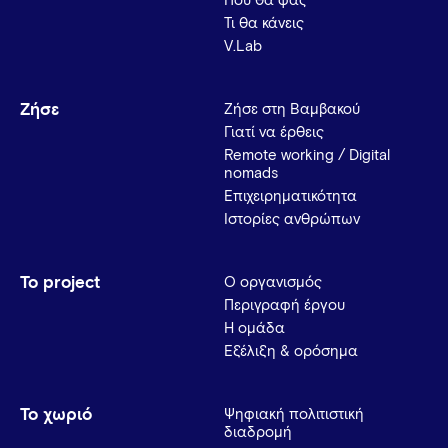
Πού θα φας
Τι θα κάνεις
V.Lab
Ζήσε
Ζήσε στη Βαμβακού
Γιατί να έρθεις
Remote working / Digital
nomads
Επιχειρηματικότητα
Ιστορίες ανθρώπων
Το project
Ο οργανισμός
Περιγραφή έργου
Η ομάδα
Εξέλιξη & ορόσημα
Το χωριό
Ψηφιακή πολιτιστική
διαδρομή