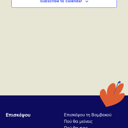
Subscribe to calendar
Επισκέψου
Επισκέψου τη Βαμβακού
Πού θα μείνεις