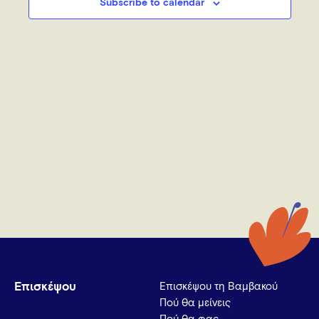
Subscribe to calendar
Επισκέψου
Επισκέψου τη Βαμβακού
Πού θα μείνεις