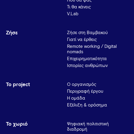
Πού θα φας
Τι θα κάνεις
V.Lab
Ζήσε
Ζήσε στη Βαμβακού
Γιατί να έρθεις
Remote working / Digital
nomads
Επιχειρηματικότητα
Ιστορίες ανθρώπων
Το project
Ο οργανισμός
Περιγραφή έργου
Η ομάδα
Εξέλιξη & ορόσημα
Το χωριό
Ψηφιακή πολιτιστική
διαδρομή