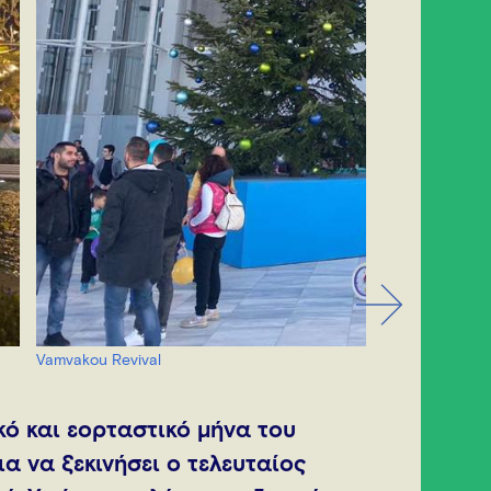
Vamvakou Revival
κό και εορταστικό μήνα του
α να ξεκινήσει ο τελευταίος