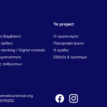
Το project
τη Βαμβακού
Ο οργανισμός
α έρθεις
Περιγραφή έργου
 working / Digital nomads
Η ομάδα
ρηματικότητα
Εξέλιξη & ορόσημα
ες ανθρώπων
amvakourevival.org
1076233