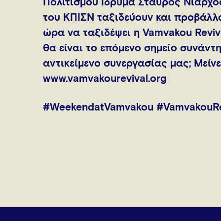
Πολιτισμού Ίδρυμα Σταύρος Νιάρχο
του ΚΠΙΣΝ ταξιδεύουν και προβάλλο
ώρα να ταξιδέψει η Vamvakou Reviva
θα είναι το επόμενο σημείο συνάντη
αντικείμενο συνεργασίας μας; Μείνε
www.vamvakourevival.org
#WeekendatVamvakou #VamvakouRe