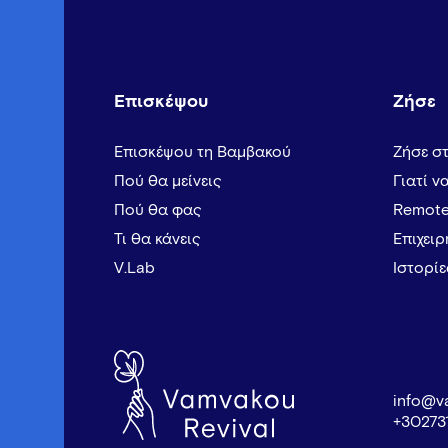
Επισκέψου
Ζήσε
Επισκέψου τη Βαμβακού
Ζήσε σ
Πού θα μείνεις
Γιατί ν
Πού θα φας
Remote
Τι θα κάνεις
Επιχει
V.Lab
Ιστορί
info@v
+30273