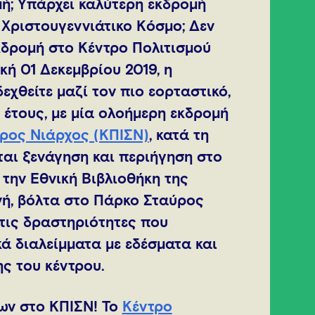
μή; Υπάρχει καλύτερη εκδρομή
 Χριστουγεννιάτικο Kόσμο; Δεν
κδρομή στο Κέντρο Πολιτισμού
κή 01 Δεκεμβρίου 2019, η
εχθείτε μαζί τον πιο εορταστικό,
έτους, με μία ολοήμερη εκδρομή
ύρος Νιάρχος (ΚΠΙΣΝ)
, κατά τη
αι ξενάγηση και περιήγηση στο
 την Εθνική Βιβλιοθήκη της
νή, βόλτα στο Πάρκο Σταύρος
στις δραστηριότητες που
κά διαλείμματα με εδέσματα και
ς του κέντρου.
ων στο ΚΠΙΣΝ! Το
Κέντρο