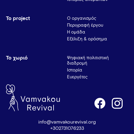
Το project
Ο οργανισμός
Περιγραφή έργου
Η ομάδα
Εξέλιξη & ορόσημα
Το χωριό
Ψηφιακή πολιτιστική
διαδρομή
Ιστορία
Ευεργέτες
info@vamvakourevival.org
+302731076233