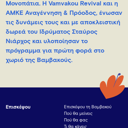
Μονοπάτια. Η Vamvakou Revival και η
ΑΜΚΕ Αναγέννηση & Πρόοδος, ένωσαν
τις δυνάμεις τους και με αποκλειστική
δωρεά του Ιδρύματος Σταύρος
Νιάρχος και υλοποίησαν το
πρόγραμμα για πρώτη φορά στο
χωριό της Βαμβακούς.
Επισκέψου
Επισκέψου τη Βαμβακού
Πού θα μείνεις
Πού θα φας
Τι θα κάνεις