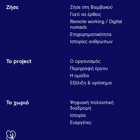
Ζήσε
Ζήσε στη Βαμβακού
Γιατί να έρθεις
Remote working / Digital
nomads
Επιχειρηματικότητα
Ιστορίες ανθρώπων
Το project
Ο οργανισμός
Περιγραφή έργου
Η ομάδα
Εξέλιξη & ορόσημα
Το χωριό
Ψηφιακή πολιτιστική
διαδρομή
Ιστορία
Ευεργέτες