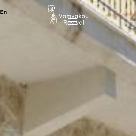
En
Ιστορίες ανθρώπων
07.08.2020
Ψηφιακό φεστιβάλ ταινιών από τη Βαμβακού
ΔΙΑΒΑΣΕ
Ετήσια δράση εθελοντικού καθαρισμού στη Βαμβακού
ΔΙΑΒΑΣΕ
Έναρξη εργασιών για τον αγροδιατροφικό τομέα
ΔΙΑΒΑΣΕ
Όρος ensemble, πρόγραμμα φιλοξενίας μουσικών στη
Βαμβακού
ΔΙΑΒΑΣΕ
13.07.2020
V.Lab Open Day
ΔΙΑΒΑΣΕ
Το V.Lab (Vamvakou Technology Lab fully powered by
SNF) είναι εδώ!
ΔΙΑΒΑΣΕ
Ο θερινός κινηματογράφος αναβίωσε
ΔΙΑΒΑΣΕ
10.07.2020