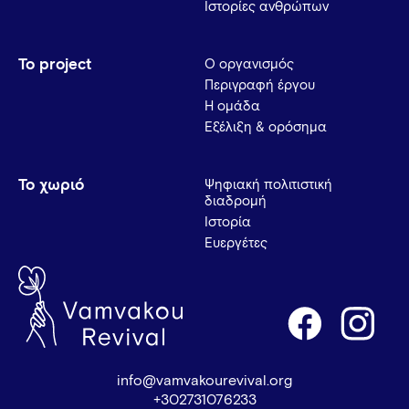
Ιστορίες ανθρώπων
Το project
Ο οργανισμός
Περιγραφή έργου
Η ομάδα
Εξέλιξη & ορόσημα
Το χωριό
Ψηφιακή πολιτιστική
διαδρομή
Ιστορία
Ευεργέτες
info@vamvakourevival.org
+302731076233