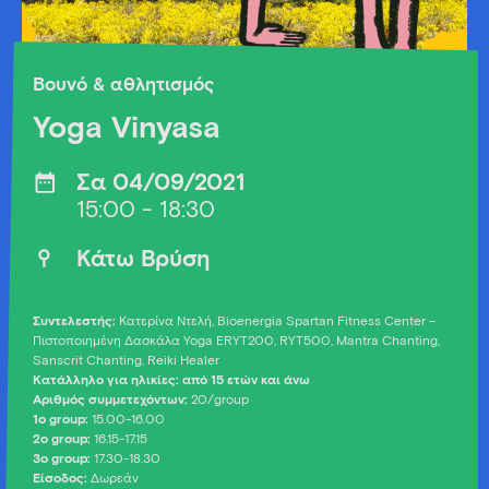
Βουνό & αθλητισμός
Yoga Vinyasa
Σα 04/09/2021
15:00 - 18:30
Κάτω Βρύση
Συντελεστής
:
Κατερίνα Ντελή, Bioenergia Spartan Fitness Center –
Πιστοποιημένη Δασκάλα Yoga ERYT200, RYT500, Mantra Chanting,
Sanscrit Chanting, Reiki Healer
Κατάλληλο για ηλικίες: από 15 ετών και άνω
Αριθμός συμμετεχόντων:
20/group
1o group:
15.00-16.00
2o group:
16.15-17.15
3
ο
group:
17.30-18.30
Είσοδος:
Δωρεάν