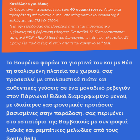
Κατάλληλο για όλους
Οι θέσεις είναι περιορισμένες,
έως 40 συμμετέχοντες
. Απαιτείται
προκράτηση στέλνοντας e-mail στο info@vamvakourevival.org ή
καλώντας στο 2731-0-27964.
*Για την είσοδό σας στο Βουρέικο απαιτείται πιστοποιητικό
εμβολιασμού ή βεβαίωση νόσησης. Για παιδιά 12-17 ετών απαιτείται
αρνητικό PCR ή Rapid test (που διενεργείται εντός των τελευταίων 24
ωρών). Για παιδία έως 12 ετών απαιτείται αρνητικό self test.
Το Βουρέικο φοράει τα γιορτινά του και με θέα
τη στολισμένη πλατεία του χωριού, σας
προσκαλεί με απολαυστικά πιάτα και
αυθεντικές γεύσεις σε ένα μοναδικό ρεβεγιόν
στον Πάρνωνα! Ειδικά διαμορφωμένο μενού,
με ιδιαίτερες γαστρονομικές προτάσεις
βασισμένες στην παράδοση, σας περιμένει
στο εστιατόριο της Βαμβακούς με συντροφιά
λαϊκές και ρεμπέτικες μελωδίες από τους
Santa Bella.