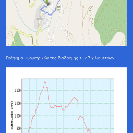
Γράφημα υψομετρικών της διαδρομής των 7 χιλιομέτρων