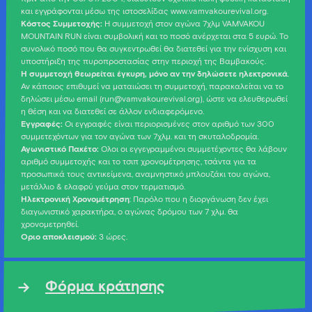
και εγγράφονται μέσω της ιστοσελίδας www.vamvakourevival.org.
Κόστος Συμμετοχής:
Η συμμετοχή στον αγώνα 7χλμ VAMVAKOU
MOUNTAIN RUN είναι συμβολική και το ποσό ανέρχεται στα 5 ευρώ. Το
συνολικό ποσό που θα συγκεντρωθεί θα διατεθεί για την ενίσχυση και
υποστήριξη της πυροπροστασίας στην περιοχή της Βαμβακούς.
Η συμμετοχή θεωρείται έγκυρη, μόνο αν την δηλώσετε ηλεκτρονικά
.
Αν κάποιος επιθυμεί να ματαιώσει τη συμμετοχή, παρακαλείται να το
δηλώσει μέσω email (run@vamvakourevival.org), ώστε να ελευθερωθεί
η θέση και να διατεθεί σε άλλον ενδιαφερόμενο.
Εγγραφές:
Οι εγγραφές είναι περιορισμένες στον αριθμό των 300
συμμετεχόντων για τον αγώνα των 7χλμ. και τη σκυταλοδρομία.
Αγωνιστικό Πακέτο
:
Όλοι οι εγγεγραμμένοι συμμετέχοντες θα λάβουν
αριθμό συμμετοχής και το τσιπ χρονομέτρησης, τσάντα για τα
προσωπικά τους αντικείμενα, αναμνηστικό μπλουζάκι του αγώνα,
μετάλλιο & ελαφρύ γεύμα στον τερματισμό.
Ηλεκτρονική Χρονομέτρηση
: Παρόλο που η διοργάνωση δεν έχει
διαγωνιστικό χαρακτήρα, ο αγώνας δρόμου των 7 χλμ. θα
χρονομετρηθεί.
Όριο αποκλεισμού:
3 ώρες.
Φόρμα κράτησης