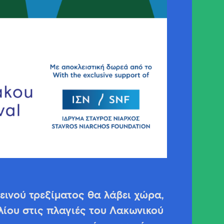
ινού τρεξίματος θα λάβει χώρα,
λίου στις πλαγιές του Λακωνικού