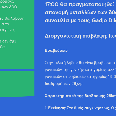
ερόμενο.
17:00 θα πραγματοποιηθεί 
ό των 300
απονομή μεταλλίων των δύ
τες θα λάβουν
συναυλία με τους Gadjo Dil
ια τα
υ αγώνα,
Διοργανωτική επίβλεψη: Ι
 δεν έχει
 θα
Βραβεύσεις
Στην τελετή λήξης θα γίνει βράβευση
γυναικών της γενικής κατηγορίας, αλ
γυναικών στις ηλιακές κατηγορίες 18-
διαδρομή των 28χλμ.
Χαρακτηριστικά της διαδρομής 28km
1. Εκκίνηση: Σταθμός συγκινήσεως
, 0