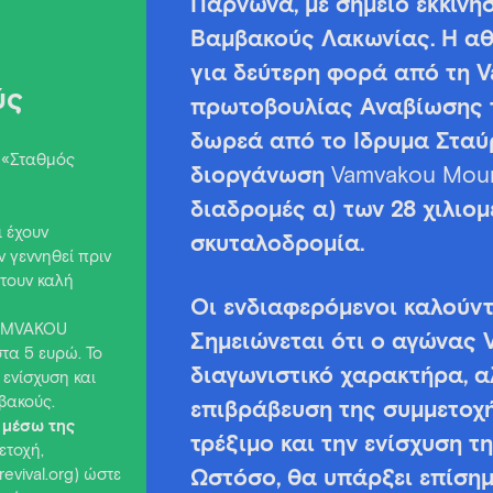
Πάρνωνα, με σημείο εκκίνη
Βαμβακούς Λακωνίας. Η αθ
για δεύτερη φορά από τη V
ύς
πρωτοβουλίας Αναβίωσης τ
δωρεά από το Ίδρυμα Σταύρ
 «Σταθμός
διοργάνωση
Vamvakou
Mou
διαδρομές α) των 28 χιλιομ
ι έχουν
σκυταλοδρομία.
ν γεννηθεί πριν
τουν καλή
Οι ενδιαφερόμενοι καλούντ
VAMVAKOU
Σημειώνεται ότι ο αγώνας 
τα 5 ευρώ. Το
διαγωνιστικό χαρακτήρα, α
 ενίσχυση και
βακούς.
επιβράβευση της συμμετοχή
 μέσω της
τρέξιμο και την ενίσχυση τ
ετοχή,
evival.org) ώστε
Ωστόσο, θα υπάρξει επίσημ