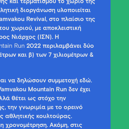
σης και τερματισμού το χωριό της
λητική διοργάνωση υλοποιείται
amvakou Revival, στο πλαίσιο της
ου χωριού, με αποκλειστική
ος Νιάρχος (ΙΣΝ). Η
ntain
Run
2022 περιλαμβάνει δύο
έτρων και β) των 7 χιλιομέτρων &
αι να δηλώσουν συμμετοχή εδώ.
Vamvakou Mountain Run δεν έχει
λλά θέτει ως στόχο την
ς, την γνωριμία με το ορεινό
ης αθλητικής κουλτούρας.
η χρονομέτρηση. Ακόμη, στις