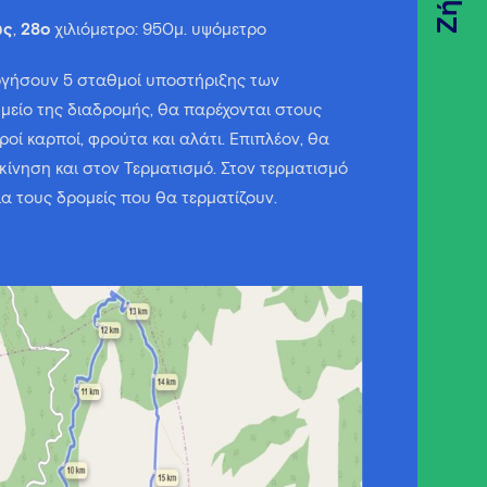
Ζήσε
ως
,
28
o
χιλιόμετρο: 950μ. υψόμετρο
ργήσουν 5 σταθμοί υποστήριξης των
ημείο της διαδρομής, θα παρέχονται στους
ηροί καρποί, φρούτα και αλάτι. Επιπλέον, θα
κκίνηση και στον Τερματισμό. Στον τερματισμό
ια τους δρομείς που θα τερματίζουν.