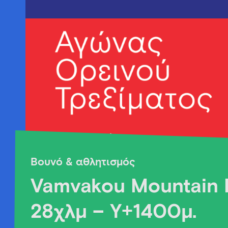
Βουνό & αθλητισμός
Vamvakou Mountain 
28χλμ – Υ+1400μ.