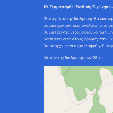
10. Τερματισμός: Σταθμός Συγκινήσε
*Κατά μήκος της διαδρομής θα λειτου
συμμετεχόντων. Εκεί, ανάλογα με το σ
συμμετέχοντες νερό, ισοτονικό, τζελ, ξ
διατίθεται νερό στους δρομείς στην Ε
θα υπάρχει cateringμε ελαφρύ γεύμα γ
Χάρτης της διαδρομής των 28 km