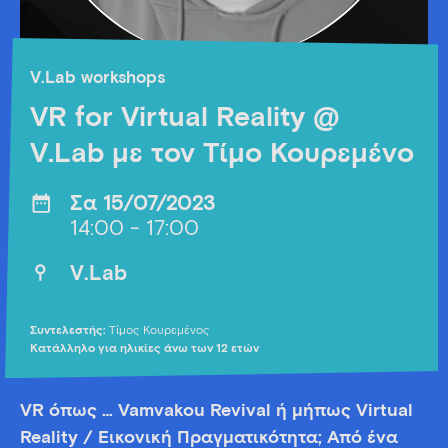
V.Lab workshops
VR fοr Virtual Reality @
V.Lab με τον Τίμο Κουρεμένο
Σα 15/07/2023
14:00 - 17:00
V.Lab
Συντελεστής:
Τίμος Κουρεμένος
Κατάλληλο για ηλικίες άνω των 12 ετών
VR όπως … Vamvakou Revival ή μήπως Virtual
Reality / Εικονική Πραγματικότητα; Από ένα