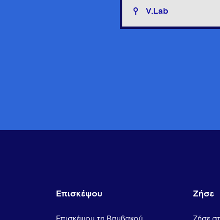
V.Lab
Επισκέψου
Ζήσε
Επισκέψου τη Βαμβακού
Ζήσε σ