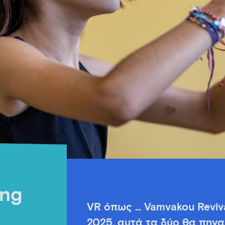
ing
VR όπως … Vamvakou Revival
2025, αυτά τα δύο θα πηγα