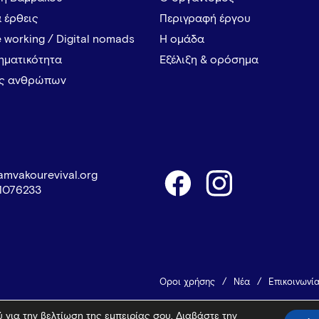
α έρθεις
Περιγραφή έργου
 working / Digital nomads
Η ομάδα
ρηματικότητα
Εξέλιξη & ορόσημα
ες ανθρώπων
amvakourevival.org
1076233
Όροι χρήσης
Νέα
Επικοινωνί
 για την βελτίωση της εμπειρίας σου. Διαβάστε την
© 2026 Vamvakou Revival
Design 