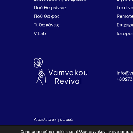
Πού θα μείνεις
Γιατί ν
Πού θα φας
Remote
Τι θα κάνεις
Επιχει
V.Lab
Ιστορί
info@v
+30273
Αποκλειστική δωρεά
Χρησιμοποιούμε cookies και άλλες τεχνολογίες εντοπισμού