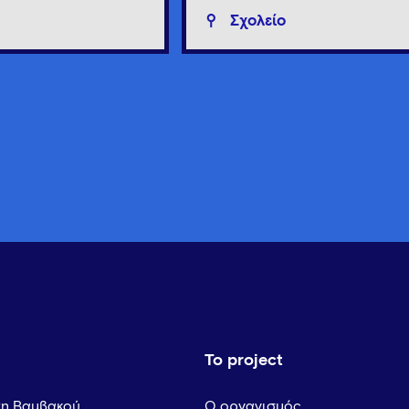
Σχολείο
Το project
τη Βαμβακού
Ο οργανισμός