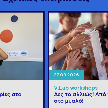
27.09.2026
s
V.Lab workshops
ρίες στο
Δες το αλλιώς! Από 
στο μυαλό!