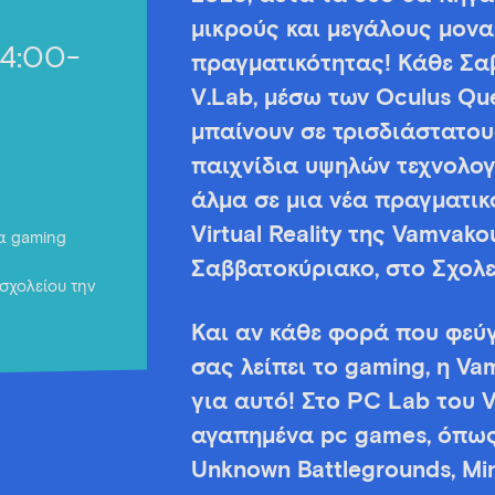
μικρούς και μεγάλους μοναδ
14:00-
πραγματικότητας! Κάθε Σαβ
V.Lab, μέσω των Oculus Que
μπαίνουν σε τρισδιάστατο
παιχνίδια υψηλών τεχνολο
άλμα σε μια νέα πραγματικ
Virtual Reality της Vamvako
για gaming
Σαββατοκύριακο, στο Σχολε
σχολείου την
Και αν κάθε φορά που φεύγ
σας λείπει το gaming, η Va
για αυτό! Στο PC Lab του V
αγαπημένα pc games, όπως 
Unknown Battlegrounds, Min