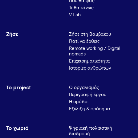
Πού θα φας
Τι θα κάνεις
V.Lab
Ζήσε
Ζήσε στη Βαμβακού
Γιατί να έρθεις
Remote working / Digital
nomads
Επιχειρηματικότητα
Ιστορίες ανθρώπων
Το project
Ο οργανισμός
Περιγραφή έργου
Η ομάδα
Εξέλιξη & ορόσημα
Το χωριό
Ψηφιακή πολιτιστική
διαδρομή