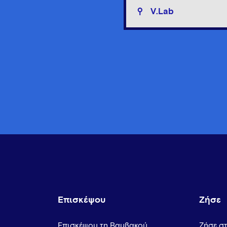
V.Lab
Επισκέψου
Ζήσε
Επισκέψου τη Βαμβακού
Ζήσε σ