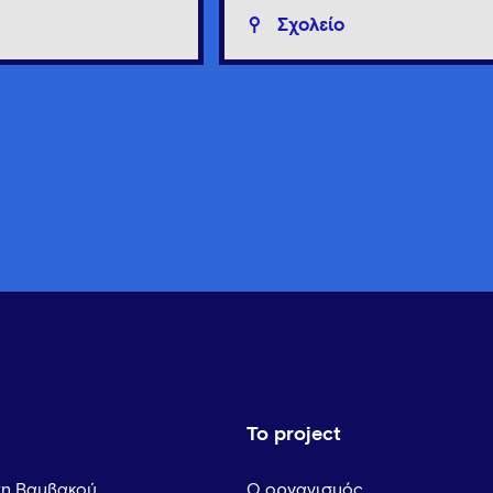
Σχολείο
Το project
τη Βαμβακού
Ο οργανισμός