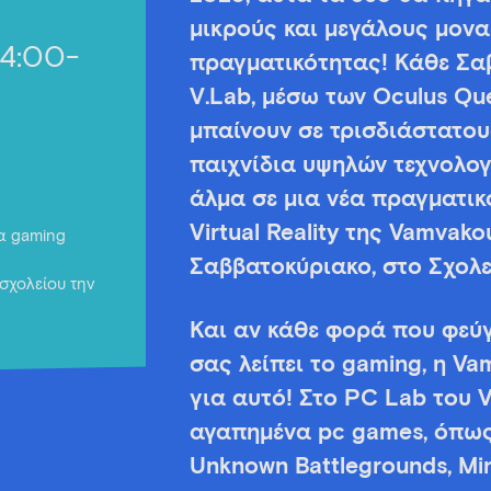
μικρούς και μεγάλους μοναδ
14:00-
πραγματικότητας! Κάθε Σαβ
V.Lab, μέσω των Oculus Que
μπαίνουν σε τρισδιάστατο
παιχνίδια υψηλών τεχνολο
άλμα σε μια νέα πραγματικ
Virtual Reality της Vamvako
για gaming
Σαββατοκύριακο, στο Σχολε
σχολείου την
Και αν κάθε φορά που φεύγ
σας λείπει το gaming, η Va
για αυτό! Στο PC Lab του V
αγαπημένα pc games, όπως 
Unknown Battlegrounds, Min