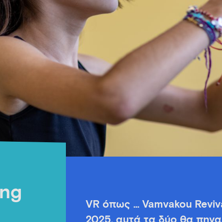
ing
VR όπως … Vamvakou Revival
2025, αυτά τα δύο θα πηγα