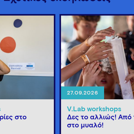
27.09.2026
s
V.Lab workshops
ρίες στο
Δες το αλλιώς! Από 
στο μυαλό!