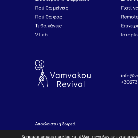
Πού θα μείνεις
Γιατί ν
Πού θα φας
Remote
Τι θα κάνεις
Επιχει
V.Lab
Ιστορί
info@v
+30273
Αποκλειστική δωρεά
Χρησιμοποιούμε cookies και άλλες τεχνολογίες εντοπισμού