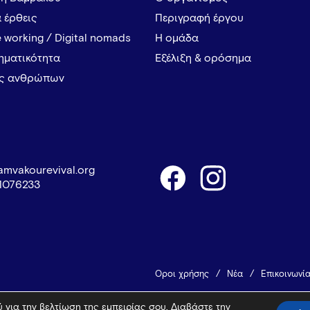
α έρθεις
Περιγραφή έργου
 working / Digital nomads
Η ομάδα
ρηματικότητα
Εξέλιξη & ορόσημα
ες ανθρώπων
amvakourevival.org
1076233
Όροι χρήσης
Νέα
Επικοινωνί
 για την βελτίωση της εμπειρίας σου. Διαβάστε την
© 2026 Vamvakou Revival
Design 