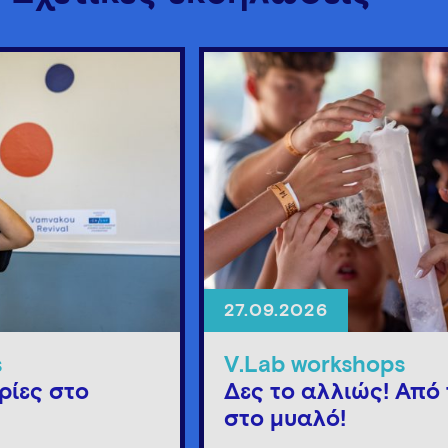
27.09.2026
s
V.Lab workshops
ρίες στο
Δες το αλλιώς! Από 
στο μυαλό!