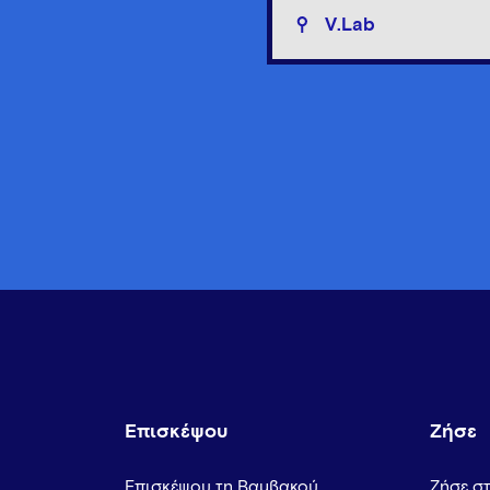
V.Lab
Επισκέψου
Ζήσε
Επισκέψου τη Βαμβακού
Ζήσε σ