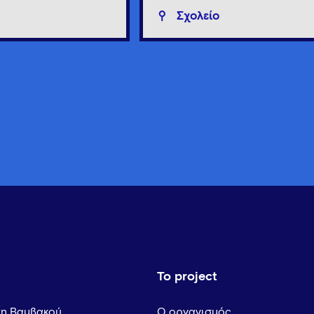
Σχολείο
Το project
τη Βαμβακού
Ο οργανισμός