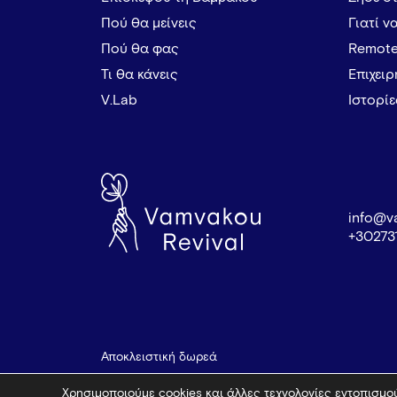
Πού θα μείνεις
Γιατί ν
Πού θα φας
Remote
Τι θα κάνεις
Επιχει
V.Lab
Ιστορί
info@v
+30273
Αποκλειστική δωρεά
Χρησιμοποιούμε cookies και άλλες τεχνολογίες εντοπισμού