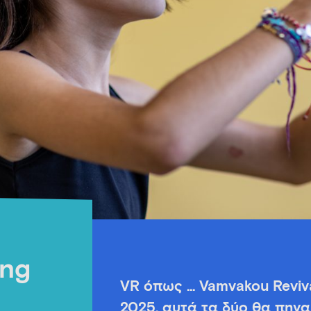
ing
VR όπως … Vamvakou Revival
2025, αυτά τα δύο θα πηγα