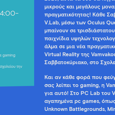
μικρούς και μεγάλους μοναδ
14:00-
πραγματικότητας! Κάθε Σαβ
V.Lab, μέσω των Oculus Que
μπαίνουν σε τρισδιάστατο
παιχνίδια υψηλών τεχνολο
άλμα σε μια νέα πραγματικ
Virtual Reality της Vamvako
για gaming
Σαββατοκύριακο, στο Σχολε
σχολείου την
Και αν κάθε φορά που φεύγ
σας λείπει το gaming, η Va
για αυτό! Στο PC Lab του V
αγαπημένα pc games, όπως 
Unknown Battlegrounds, Min