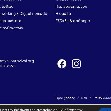
α έρθεις
Περιγραφή έργου
 working / Digital nomads
Η ομάδα
ρηματικότητα
Εξέλιξη & ορόσημα
ες ανθρώπων
amvakourevival.org
1076233
Όροι χρήσης
Νέα
Επικοινωνί
 για την βελτίωση της εμπειρίας σου. Διαβάστε την
© 2026 Vamvakou Revival
Design 