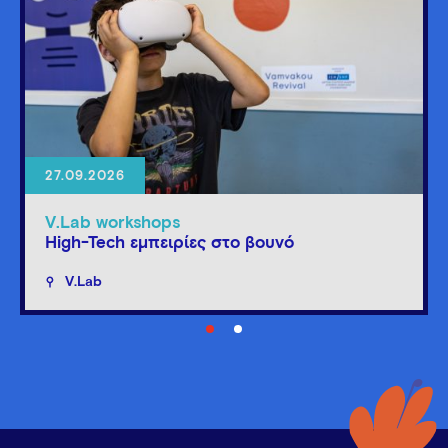
27.09.2026
V.Lab workshops
High-Tech εμπειρίες στο βουνό
V.Lab