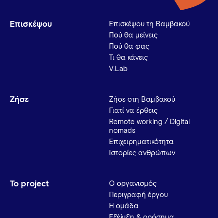
Επισκέψου
Επισκέψου τη Βαμβακού
Πού θα μείνεις
Πού θα φας
Τι θα κάνεις
V.Lab
Ζήσε
Ζήσε στη Βαμβακού
Γιατί να έρθεις
Remote working / Digital
nomads
Επιχειρηματικότητα
Ιστορίες ανθρώπων
Το project
Ο οργανισμός
Περιγραφή έργου
Η ομάδα
Εξέλιξη & ορόσημα