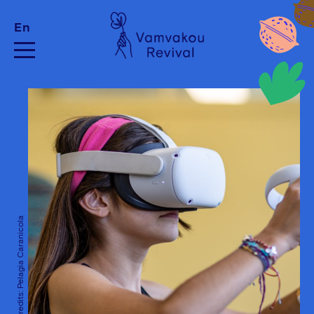
En
Photo Credits: Pelagia Caranicola