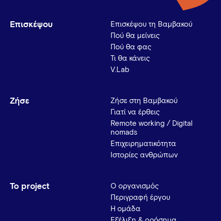
Επισκέψου
Επισκέψου τη Βαμβακού
Πού θα μείνεις
Πού θα φας
Τι θα κάνεις
V.Lab
Ζήσε
Ζήσε στη Βαμβακού
Γιατί να έρθεις
Remote working / Digital
nomads
Επιχειρηματικότητα
Ιστορίες ανθρώπων
Το project
Ο οργανισμός
Περιγραφή έργου
Η ομάδα
Εξέλιξη & ορόσημα