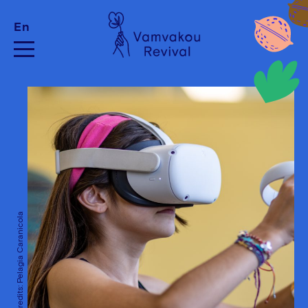
En
Photo Credits: Pelagia Caranicola