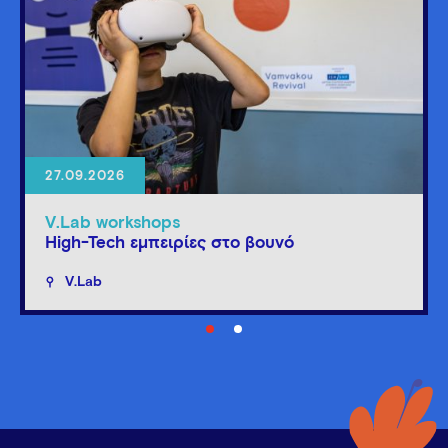
27.09.2026
V.Lab workshops
High-Tech εμπειρίες στο βουνό
V.Lab