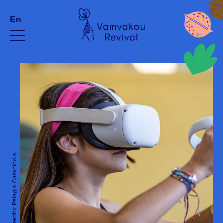
En
Photo Credits: Pelagia Caranicola