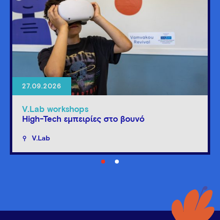
27.09.2026
V.Lab workshops
High-Tech εμπειρίες στο βουνό
V.Lab