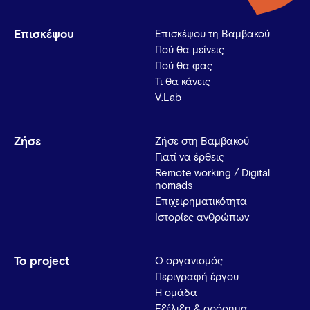
Επισκέψου
Επισκέψου τη Βαμβακού
Πού θα μείνεις
Πού θα φας
Τι θα κάνεις
V.Lab
Ζήσε
Ζήσε στη Βαμβακού
Γιατί να έρθεις
Remote working / Digital
nomads
Επιχειρηματικότητα
Ιστορίες ανθρώπων
Το project
Ο οργανισμός
Περιγραφή έργου
Η ομάδα
Εξέλιξη & ορόσημα