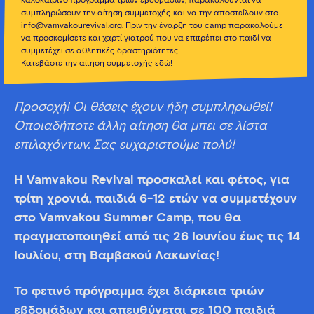
καλοκαιρινό πρόγραμμα τριών εβδομάδων, παρακαλούνται να
συμπληρώσουν την αίτηση συμμετοχής και να την αποστείλουν στο
info@vamvakourevival.org. Πριν την έναρξη του camp παρακαλούμε
να προσκομίσετε και χαρτί γιατρού που να επιτρέπει στο παιδί να
συμμετέχει σε αθλητικές δραστηριότητες.
Κατεβάστε την αίτηση συμμετοχής εδώ!
Προσοχή! Οι θέσεις έχουν ήδη συμπληρωθεί!
Οποιαδήποτε άλλη αίτηση θα μπει σε λίστα
επιλαχόντων. Σας ευχαριστούμε πολύ!
Η Vamvakou Revival προσκαλεί και φέτος, για
τρίτη χρονιά, παιδιά 6-12 ετών να συμμετέχουν
στο Vamvakou Summer Camp, που θα
πραγματοποιηθεί από τις 26 Ιουνίου έως τις 14
Ιουλίου, στη Βαμβακού Λακωνίας!
Το φετινό πρόγραμμα έχει διάρκεια τριών
εβδομάδων και απευθύνεται σε 100 παιδιά