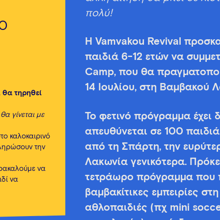
πολύ!
00
Η Vamvakou Revival προσκαλ
παιδιά 6-12 ετών να συμμ
Camp, που θα πραγματοποιη
14 Ιουλίου, στη Βαμβακού 
ι θα τηρηθεί
θα γίνεται με
Το φετινό πρόγραμμα έχει 
απευθύνεται σε 100 παιδιά 
το καλοκαιρινό
από τη Σπάρτη, την ευρύτε
ληρώσουν την
Λακωνία γενικότερα. Πρόκε
αρακαλούμε να
τετράωρο πρόγραμμα που 
ιδί να
βαμβακίτικες εμπειρίες στη
αθλοπαιδιές (πχ mini soccer,