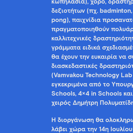
κωπηλασία), χορό, δραστηρ
δεξιοτήτων (πχ. badminton,
pong), παιχνίδια προσανατ
πραγματοποιηθούν πολυάρι
καλλιτεχνικές δραστηριότη
γράμματα ειδικά σχεδιασμέ
θα έχουν την ευκαιρία να 
διασκεδαστικές δραστηριό
(Vamvakou Technology Lab 
εγκεκριμένα από το Υπουργ
Schools, 4×4 in Schools κα
χειρός Δημήτρη Πολυματίδη
Η διοργάνωση θα ολοκληρω
λάβει χώρα την 14η Ιουλίο