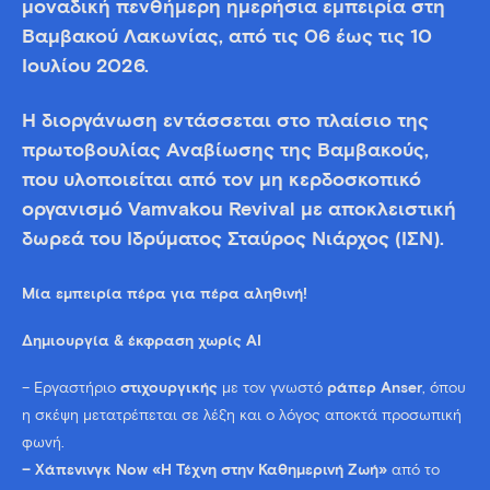
μοναδική
πενθήμερη ημερήσια εμπειρία στη
Βαμβακού Λακωνίας,
από τις
06 έως τις 10
Ιουλίου 2026.
Η διοργάνωση εντάσσεται στο πλαίσιο της
πρωτοβουλίας Αναβίωσης της Βαμβακούς,
που υλοποιείται από τον μη κερδοσκοπικό
οργανισμό Vamvakou Revival με αποκλειστική
δωρεά του Ιδρύματος Σταύρος Νιάρχος (ΙΣΝ).
Μία εμπειρία πέρα για πέρα αληθινή!
Δημιουργία & έκφραση χωρίς ΑΙ
– Eργαστήριο
στιχουργικής
με τον γνωστό
ράπερ Anser
, όπου
η σκέψη μετατρέπεται σε λέξη και ο λόγος αποκτά προσωπική
φωνή.
– Χάπενινγκ Now «Η Τέχνη στην Καθημερινή Ζωή»
από το