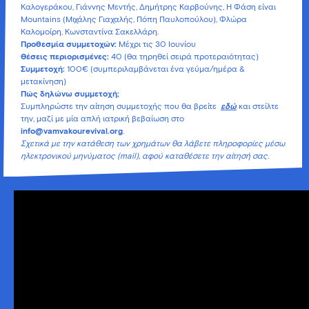
Καλογεράκου, Γιάννης Μεντής, Δημήτρης Καρβούνης, Η Φάση είναι
Μountains (Μιχάλης Γιαχαλής, Πόπη Παυλοπούλου), Φλώρα
Καλομοίρη, Κωνσταντίνα Σακελλάρη.
Προθεσμία συμμετοχών:
Μέχρι τις 30 Ιουνίου
Θέσεις περιορισμένες:
40 (θα τηρηθεί σειρά προτεραιότητας)
Συμμετοχή:
100€ (συμπεριλαμβάνεται ένα γεύμα/ημέρα &
μετακίνηση)
Πώς δηλώνω συμμετοχή;
Συμπληρώστε την αίτηση συμμετοχής που θα βρείτε
εδώ
και στείλτε
την, μαζί με μία απλή ιατρική βεβαίωση στο
info@vamvakourevival.org
.
Σχετικά με την κατάθεση των χρημάτων θα λάβετε πληροφορίες μέσω
ηλεκτρονικού μηνύματος (mail), αφού καταθέσετε την αίτησή σας.