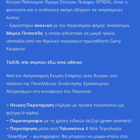
Κέντρο Πολιτισμού Ίδρυμα Σταύρος Νιάρχος (KΠΙΣΝ), όπου η
φαντασία και η συλλογική σκέψη οδηγούν σε απρόσμενες
λύσεις
– Εργαστήριο
σκακιού
με την παγκοσμίου φήμης σκακίστρια,
Μαρία Πετσετίδη
, η οποία απέσπασε σε μικρή ηλικία
ισοπαλία από τον θρυλικό παγκόσμιο πρωταθλητή Garry
Kasparov.
Tαξίδι στο σύμπαν έξω από οθόνες
Από την Αστρονομική Ένωση Σπάρτης Διος Κούροι, στο
πλαίσιο της Πανελλήνιας Συνάντησης Ερασιτεχνών
Αστρονόμων στο καταφύγιο του Πάρνωνα.
– Ηλιακή Παρατήρηση
(Ημέρα) με ηλιακά τηλεσκόπια (με
φίλτρα H-alpha)
– Ουρανογραφία
με τη χρήση ειδικών λέιζερ (green pointers)
– Παρατήρηση
μέσα από
Τηλεσκόπια
& Νέα Τεχνολογία
“SmartEye” – φωτογραφίες θα μπορούν να μοιρα-στούν στα