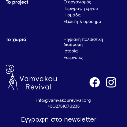
Το project
Ο οργανισμός
Περιγραφή έργου
Η ομάδα
Εξέλιξη & ορόσημα
Το χωριό
Ψηφιακή πολιτιστική
διαδρομή
Ιστορία
Ευεργέτες
info@vamvakourevival.org
+302731076233
Εγγραφή στο newsletter