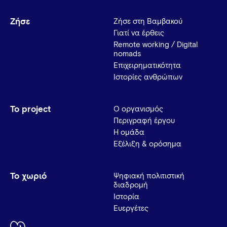
Ζήσε
Ζήσε στη Βαμβακού
Γιατί να έρθεις
Remote working / Digital
nomads
Επιχειρηματικότητα
Ιστορίες ανθρώπων
Το project
Ο οργανισμός
Περιγραφή έργου
Η ομάδα
Εξέλιξη & ορόσημα
Το χωριό
Ψηφιακή πολιτιστική
διαδρομή
Ιστορία
Ευεργέτες