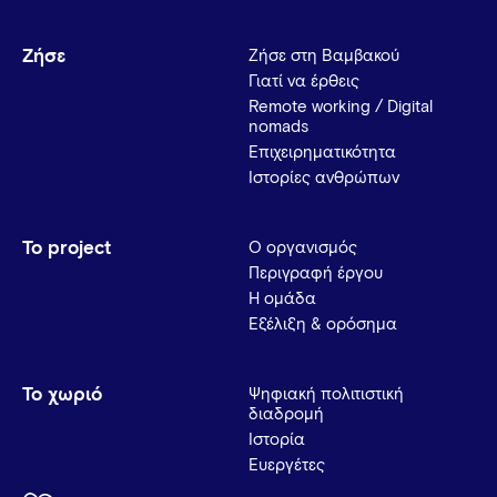
Ζήσε
Ζήσε στη Βαμβακού
Γιατί να έρθεις
Remote working / Digital
nomads
Επιχειρηματικότητα
Ιστορίες ανθρώπων
Το project
Ο οργανισμός
Περιγραφή έργου
Η ομάδα
Εξέλιξη & ορόσημα
Το χωριό
Ψηφιακή πολιτιστική
διαδρομή
Ιστορία
Ευεργέτες