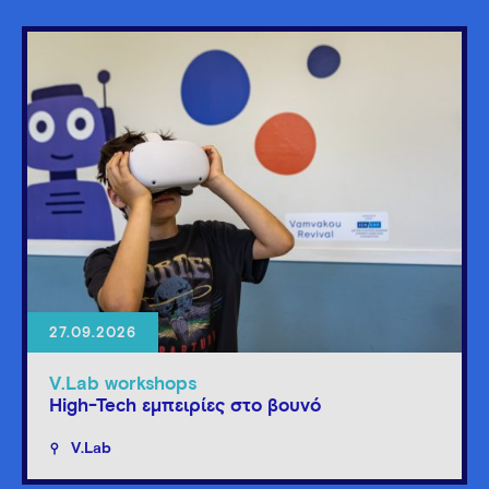
27.09.2026
V.Lab workshops
High-Tech εμπειρίες στο βουνό
V.Lab