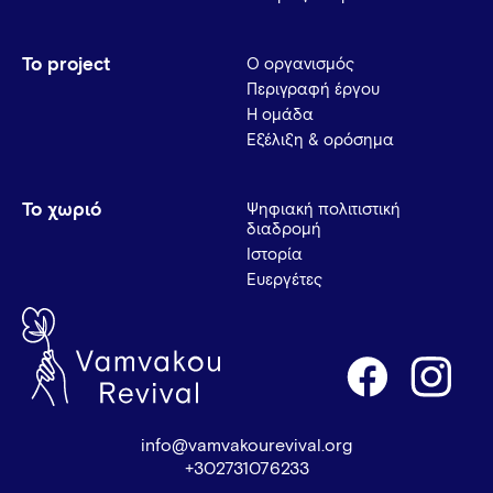
Το project
Ο οργανισμός
Περιγραφή έργου
Η ομάδα
Εξέλιξη & ορόσημα
Το χωριό
Ψηφιακή πολιτιστική
διαδρομή
Ιστορία
Ευεργέτες
info@vamvakourevival.org
+302731076233