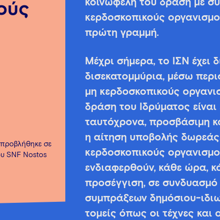
κοινωφελή του δράση με συ
ούς
κερδοσκοπικούς οργανισμο
πρώτη γραμμή.
Μέχρι σήμερα, το ΙΣΝ έχει 
δισεκατομμύρια, μέσω περ
μη κερδοσκοπικούς οργανισ
δράση του Ιδρύματος είναι 
ταυτόχρονα, προσβάσιμη κ
η αίτηση υποβολής δωρεάς,
» προβλήθηκε σε
κερδοσκοπικούς οργανισμο
ου
SNF Nostos
ενδιαφερθούν, κάθε ώρα, κά
προσέγγιση, σε συνδυασμό 
συμπράξεων δημόσιου-ιδιωτ
τομείς όπως οι τέχνες και ο