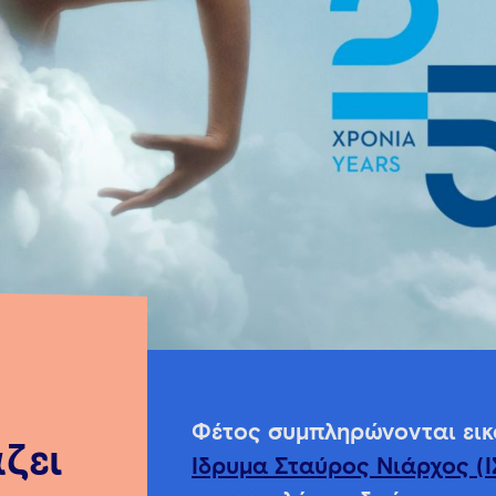
Φέτος συμπληρώνονται εικ
ζει
Ίδρυμα Σταύρος Νιάρχος (Ι