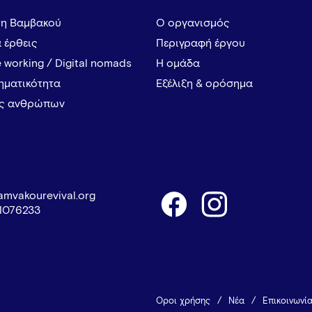
τη Βαμβακού
Ο οργανισμός
α έρθεις
Περιγραφή έργου
 working / Digital nomads
Η ομάδα
ρηματικότητα
Εξέλιξη & ορόσημα
ες ανθρώπων
amvakourevival.org
1076233
Όροι χρήσης
Νέα
Επικοινωνί