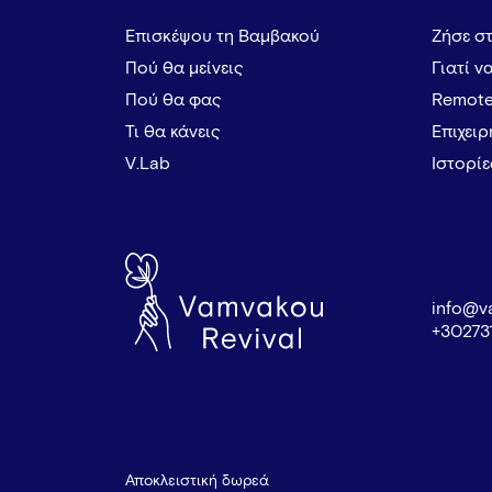
Επισκέψου τη Βαμβακού
Ζήσε σ
Πού θα μείνεις
Γιατί ν
Πού θα φας
Remote
Τι θα κάνεις
Επιχει
V.Lab
Ιστορί
info@v
+30273
Αποκλειστική δωρεά