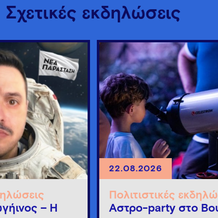
Σχετικές εκδηλώσεις
22.08.2026
δηλώσεις
Πολιτιστικές εκδηλώ
γήινος – Η
Άστρο-party στο Βο