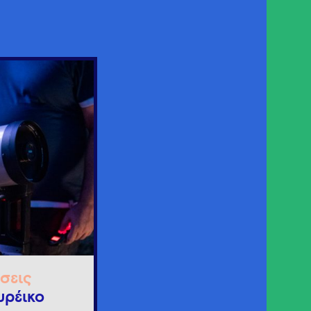
σεις
υρέικο