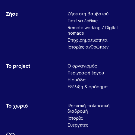
Ζήσε
Ζήσε στη Βαμβακού
Γιατί να έρθεις
Remote working / Digital
nomads
Επιχειρηματικότητα
Ιστορίες ανθρώπων
Το project
Ο οργανισμός
Περιγραφή έργου
Η ομάδα
Εξέλιξη & ορόσημα
Το χωριό
Ψηφιακή πολιτιστική
διαδρομή
Ιστορία
Ευεργέτες