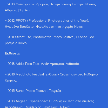
– 2013 Φωτογραφία δρόμου, Περιφερειακή Ενότητα Νότιας
Αθήνας | 1η θέση.
– 2012 PPOTY (Professional Photographer of the Year),
Ηνωμένο Βασίλειο | Φιναλίστ στη κατηγορία News.
– 2011 Street Life, Photometria Photo Festival, Ελλάδα | 3ο
βραβείο κοινού.
Εκθέσεις
– 2018 Addis Foto Fest, Αντίς Αμπέμπα, Αιθιοπία.
– 2016 Medphoto Festival: Έκθεση «Crossings» στο Ρέθυμνο
Κρήτης.
– 2015 Bursa Photo Festival, Τουρκία.
– 2013 Aegean Experienced: Ομαδική έκθεση στο Διεθνές
Αερολιμένα Ελευθέριος Βενιζέλος, Αθήνα.