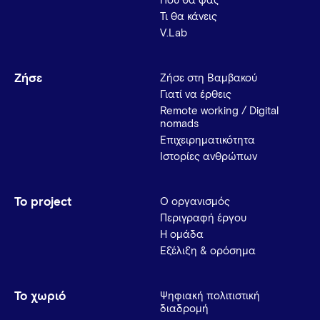
Πού θα φας
Τι θα κάνεις
V.Lab
Ζήσε
Ζήσε στη Βαμβακού
Γιατί να έρθεις
Remote working / Digital
nomads
Επιχειρηματικότητα
Ιστορίες ανθρώπων
Το project
Ο οργανισμός
Περιγραφή έργου
Η ομάδα
Εξέλιξη & ορόσημα
Το χωριό
Ψηφιακή πολιτιστική
διαδρομή