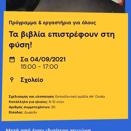
Πρόγραμμα & εργαστήρια για όλους
Τα βιβλία επιστρέφουν στη
φύση!
Σα 04/09/2021
15:00 - 17:00
Σχολείο
Σχεδιασμός και υλοποίηση:
Εκπαιδευτική ομάδα Απ’ Ουσία
Κατάλληλο για ηλικίες:
6-12 ετών
Αριθμός συμμετεχόντων:
20
Είσοδος:
Δωρεάν
Μετά από έναν ιδιαίτερο χειμώνα