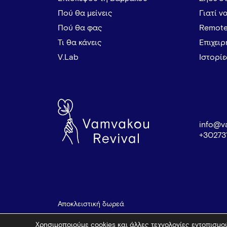
Πού θα μείνεις
Γιατί ν
Πού θα φας
Remote
Τι θα κάνεις
Επιχει
V.Lab
Ιστορί
info@v
+30273
Αποκλειστική δωρεά
Χρησιμοποιούμε cookies και άλλες τεχνολογίες εντοπισμού