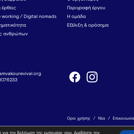
α έρθεις
Περιγραφή έργου
 working / Digital nomads
Η ομάδα
ρηματικότητα
Εξέλιξη & ορόσημα
ες ανθρώπων
amvakourevival.org
1076233
Όροι χρήσης
Νέα
Επικοινωνί
 για την βελτίωση της εμπειρίας σου. Διαβάστε την
© 2026 Vamvakou Revival
Design 