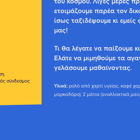
του κόσμου. Λίγες μέρες πρ
ετοιμάζουμε παρέα τον δικ
ίσως ταξιδέψουμε κι εμείς 
μας!
Τι θα λέγατε να παίξουμε κ
Ελάτε να μιμηθούμε τα αγα
γελάσουμε μαθαίνοντας.
ση.
κός σύνδεσμος
Υλικά:
ρολό από χαρτί υγείας, καφέ χαρ
μαρκαδόρο), 2 μάτια (εναλλακτικά μαύρ