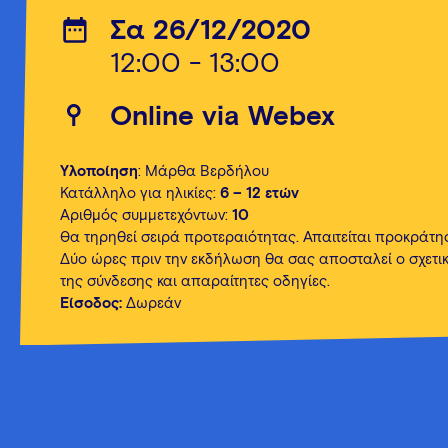
Σα 26/12/2020
12:00 - 13:00
Οnline via Webex
Υλοποίηση
: Μάρθα Βερδήλου
Κατάλληλο για ηλικίες:
6 – 12 ετών
Αριθμός συμμετεχόντων:
10
Θα τηρηθεί σειρά προτεραιότητας. Απαιτείται προκράτη
Δύο ώρες πριν την εκδήλωση θα σας αποσταλεί ο σχετι
της σύνδεσης και απαραίτητες οδηγίες.
Είσοδος:
Δωρεάν