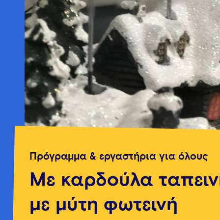
Πρόγραμμα & εργαστήρια για όλους
Με καρδούλα ταπειν
με μύτη φωτεινή