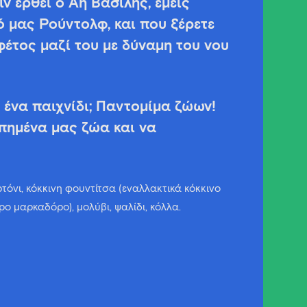
ιν έρθει ο Αη Βασίλης, εμείς
ό μας Ρούντολφ, και που ξέρετε
φέτος μαζί του με δύναμη του νου
ι ένα παιχνίδι; Παντομίμα ζώων!
πημένα μας ζώα και να
τόνι, κόκκινη φουντίτσα (εναλλακτικά κόκκινο
ο μαρκαδόρο), μολύβι, ψαλίδι, κόλλα.