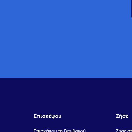
Επισκέψου
Ζήσε
Επισκέψου τη Βαμβακού
Ζήσε σ