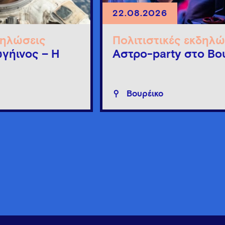
22.08.2026
δηλώσεις
Πολιτιστικές εκδηλώ
γήινος – Η
Άστρο-party στο Βο
Βουρέικο