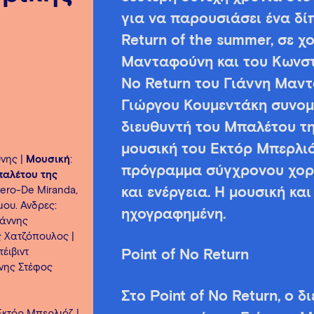
για να παρουσιάσει ένα δί
Return of the summer, σε χ
Μανταφούνη και του Κωνστα
No Return του Γιάννη Μαν
Γιώργου Κουμεντάκη συνομιλ
διευθυντή του Μπαλέτου τη
μουσική του Εκτόρ Μπερλι
νης |
Μουσική
:
πρόγραμμα σύγχρονου χορο
παλέτου της
vero-De Miranda,
και ενέργεια. Η μουσική κα
μου. Άνδρες:
ηχογραφημένη.
ιάννης
ος Χατζόπουλος |
έιβιντ
Point of No Return
ννης Στέφος
Στο Point of No Return, o
 Εκτόρ Μπερλιόζ |