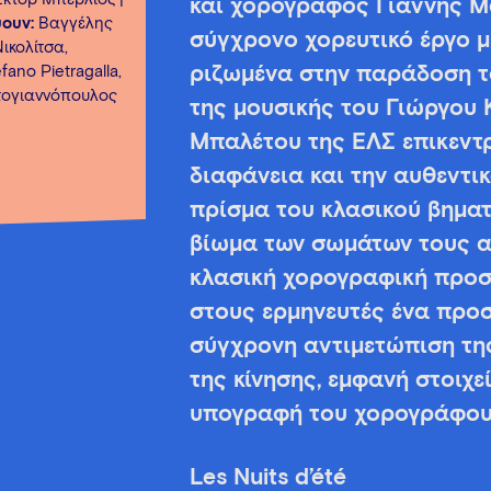
και χορογράφος Γιάννης Μ
ουν:
Βαγγέλης
σύγχρονο χορευτικό έργο μ
ικολίτσα,
ριζωμένα στην παράδοση το
fano Pietragalla,
τογιαννόπουλος
της μουσικής του Γιώργου 
Μπαλέτου της ΕΛΣ επικεντρ
διαφάνεια και την αυθεντι
πρίσμα του κλασικού βηματ
βίωμα των σωμάτων τους α
κλασική χορογραφική προσ
στους ερμηνευτές ένα προσ
σύγχρονη αντιμετώπιση τη
της κίνησης, εμφανή στοιχ
υπογραφή του χορογράφου 
Les Nuits d’été