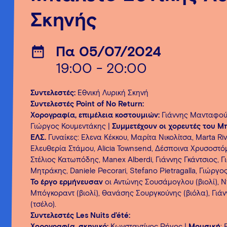
Σκηνής
Πα 05/07/2024
19:00 - 20:00
Συντελεστές:
Εθνική Λυρική Σκηνή
Συντελεστές Point of No Return:
Χορογραφία, επιμέλεια κοστουμιών:
Γιάννης Μανταφού
Γιώργος Κουμεντάκης |
Συμμετέχουν οι χορευτές του Μ
ΕΛΣ.
Γυναίκες: Έλενα Κέκκου, Μαρίτα Νικολίτσα, Marta Ri
Ελευθερία Στάμου, Alicia Townsend, Δέσποινα Χρυσοστό
Στέλιος Κατωπόδης, Manex Alberdi, Γιάννης Γκάντσιος, Γ
Μητράκης, Daniele Pecorari, Stefano Pietragalla, Γιώργ
Το έργο ερμήνευσαν
οι Αντώνης Σουσάμογλου (βιολί), Ντ
Μπόγκοραντ (βιολί), Θανάσης Σουργκούνης (βιόλα), Γιά
(τσέλο).
Συντελεστές Les Nuits d’été:
Χορογραφία, σκηνικό:
Κωνσταντίνος Ρήγος |
Μουσική
: