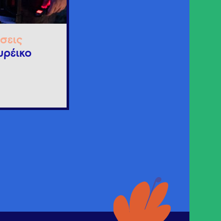
σεις
υρέικο