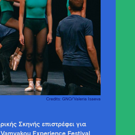
Credits: GNO/Valeria Isaeva
ρικής Σκηνής επιστρέφει για
 Vamvakou Experience Festival