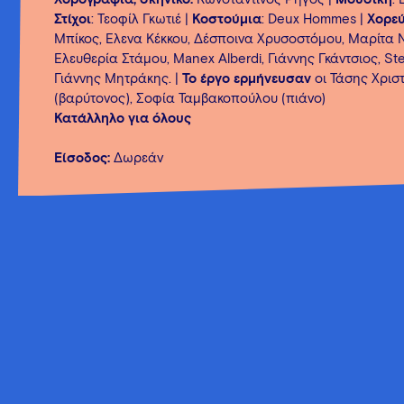
Στίχοι
: Τεοφίλ Γκωτιέ |
Κοστούμια
: Deux Hommes |
Χορεύ
Μπίκος, Έλενα Κέκκου, Δέσποινα Χρυσοστόμου, Μαρίτα Ν
Ελευθερία Στάμου, Manex Alberdi, Γιάννης Γκάντσιος, Ste
Γιάννης Μητράκης. |
Το έργο ερμήνευσαν
οι Τάσης Χρισ
(βαρύτονος), Σοφία Ταμβακοπούλου (πιάνο)
Κατάλληλο για όλους
Είσοδος:
Δωρεάν