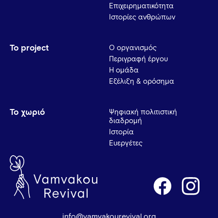
Επιχειρηματικότητα
Ιστορίες ανθρώπων
Το project
Ο οργανισμός
Περιγραφή έργου
Η ομάδα
Εξέλιξη & ορόσημα
Το χωριό
Ψηφιακή πολιτιστική
διαδρομή
Ιστορία
Ευεργέτες
info@vamvakourevival.org