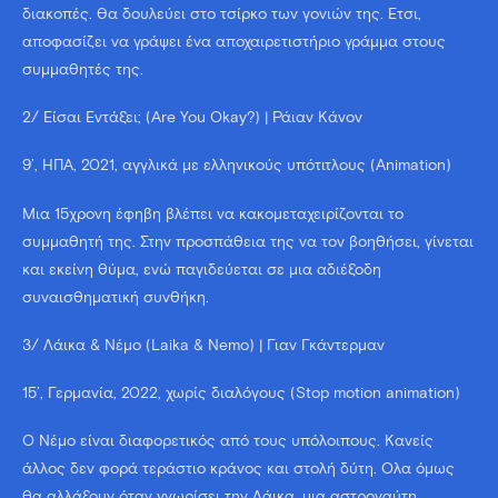
διακοπές. Θα δουλεύει στο τσίρκο των γονιών της. Έτσι,
αποφασίζει να γράψει ένα αποχαιρετιστήριο γράμμα στους
συμμαθητές της.
2/ Είσαι Εντάξει; (Are You Okay?) | Ράιαν Κάνον
9’, ΗΠΑ, 2021, αγγλικά με ελληνικούς υπότιτλους (Animation)
Μια 15χρονη έφηβη βλέπει να κακομεταχειρίζονται το
συμμαθητή της. Στην προσπάθεια της να τον βοηθήσει, γίνεται
και εκείνη θύμα, ενώ παγιδεύεται σε μια αδιέξοδη
συναισθηματική συνθήκη.
3/ Λάικα & Νέμο (Laika & Nemo) | Γιαν Γκάντερμαν
15’, Γερμανία, 2022, χωρίς διαλόγους (Stop motion animation)
Ο Νέμο είναι διαφορετικός από τους υπόλοιπους. Κανείς
άλλος δεν φορά τεράστιο κράνος και στολή δύτη. Όλα όμως
θα αλλάξουν όταν γνωρίσει την Λάικα, μια αστροναύτη.