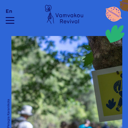
En
Credits: Pelagia Karanikola