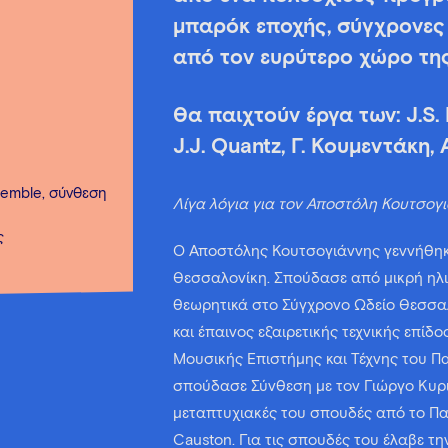
μπαρόκ εποχής, σύγχρονες 
από τον ευρύτερο χώρο της
Θα παιχτούν έργα των: J.S. B
J.J. Quantz, Γ. Κουμεντάκη,
semble, σύνθεση
Λίγα λόγια για τον Αποστόλη Κουτσογ
ς
Ο Αποστόλης Κουτσογιάννης γεννήθηκ
Θεσσαλονίκη. Σπούδασε από μικρή ηλ
θεωρητικά στο Σύγχρονο Ωδείο Θεσσα
και έπαινος εξαιρετικής τεχνικής επίδ
Μουσικής Επιστήμης και Τέχνης του Πα
σπούδασε Σύνθεση με τον Γιώργο Κυρι
μεταπτυχιακές του σπουδές από το Πα
Causton. Για τις σπουδές του έλαβε τ