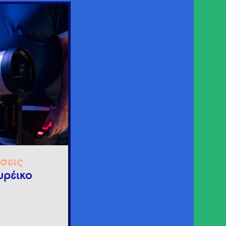
σεις
υρέικο