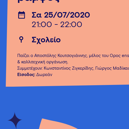
Σα 25/07/2020
21:00 - 22:00
Σχολείο
Παίζει ο Αποστόλης Κουτσογιάννης, μέλος του Όρος en
& καλλιτεχνική οργάνωση.
Συμμετέχουν: Κωνσταντίνος Ζιγκερίδης, Γιώργος Μαδίκα
Είσοδος:
Δωρεάν