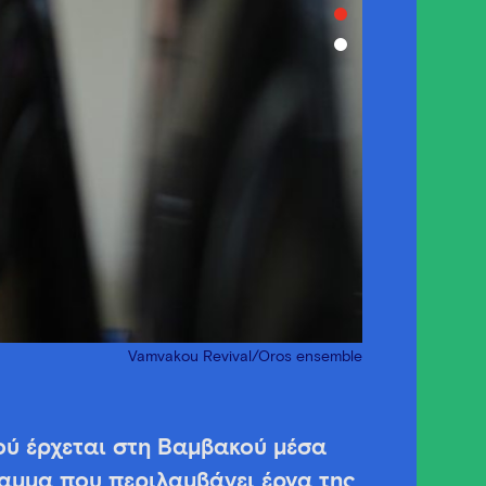
Vamvakou Revival/Oros ensemble
ού έρχεται στη Βαμβακού μέσα
αμμα που περιλαμβάνει έργα της