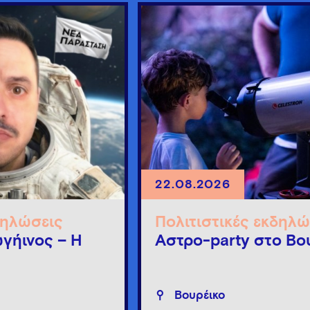
22.08.2026
δηλώσεις
Πολιτιστικές εκδηλώ
γήινος – Η
Άστρο-party στο Βο
Βουρέικο