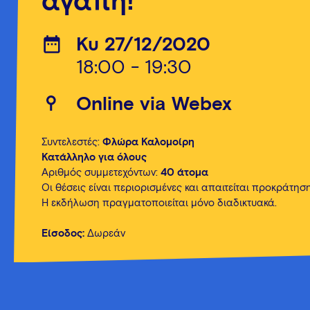
αγάπη!
Κυ 27/12/2020
18:00 - 19:30
Οnline via Webex
Συντελεστές:
Φλώρα Καλομοίρη
Κατάλληλο για όλους
Αριθμός συμμετεχόντων:
40 άτομα
Οι θέσεις είναι περιορισμένες και απαιτείται προκράτηση
Η εκδήλωση πραγματοποιείται μόνο διαδικτυακά.
Είσοδος:
Δωρεάν