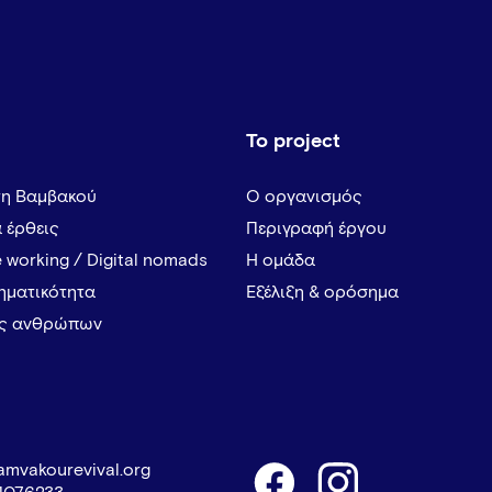
Το project
τη Βαμβακού
Ο οργανισμός
α έρθεις
Περιγραφή έργου
 working / Digital nomads
Η ομάδα
ρηματικότητα
Εξέλιξη & ορόσημα
ες ανθρώπων
amvakourevival.org