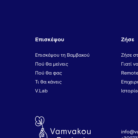
Επισκέψου
Ζήσε
Επισκέψου τη Βαμβακού
Ζήσε σ
Πού θα μείνεις
Γιατί ν
Πού θα φας
Remote
Τι θα κάνεις
Επιχει
V.Lab
Ιστορί
info@v