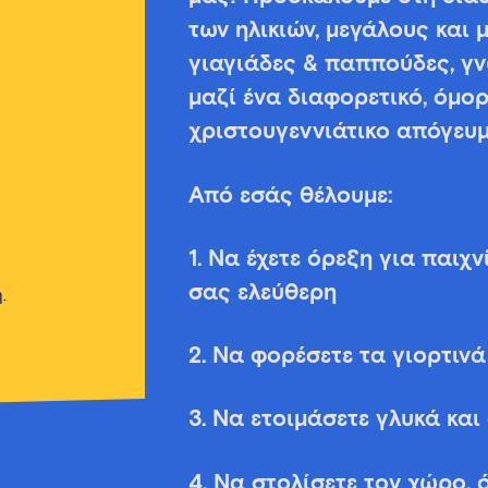
των ηλικιών, μεγάλους και μ
γιαγιάδες & παππούδες, γ
μαζί ένα διαφορετικό, όμορ
χριστουγεννιάτικο απόγευμ
Από εσάς θέλουμε:
1. Να έχετε όρεξη για παιχν
σας ελεύθερη
.
2. Να φορέσετε τα γιορτιν
3. Να ετοιμάσετε γλυκά κα
4. Να στολίσετε τον χώρο, 