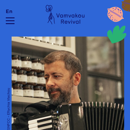
En
Credits: SNFCC - Eftychia Vlachou