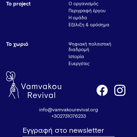
Το project
Ο οργανισμός
Περιγραφή έργου
Η ομάδα
Εξέλιξη & ορόσημα
Το χωριό
Ψηφιακή πολιτιστική
διαδρομή
Ιστορία
Ευεργέτες
info@vamvakourevival.org
+302731076233
Εγγραφή στο newsletter