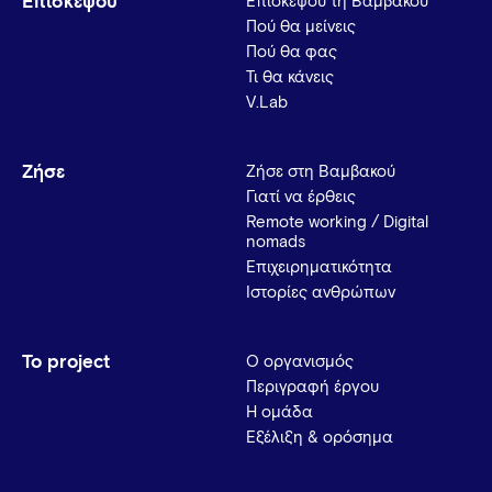
Επισκέψου
Επισκέψου τη Βαμβακού
Πού θα μείνεις
Πού θα φας
Τι θα κάνεις
V.Lab
Ζήσε
Ζήσε στη Βαμβακού
Γιατί να έρθεις
Remote working / Digital
nomads
Επιχειρηματικότητα
Ιστορίες ανθρώπων
Το project
Ο οργανισμός
Περιγραφή έργου
Η ομάδα
Εξέλιξη & ορόσημα