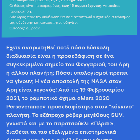
Κατάλληλο για μαθητές
Δ’,
Ε’, ΣΤ’ Δημοτικού
Οι θέσεις είναι περιορισμένες,
έως 15 συμμετέχοντες
. Απαιτείται
προκράτηση.
Δύο ώρες πριν την εκδήλωση θα σας αποσταλεί ο σχετικός σύνδεσμος
της σύνδεσης και απαραίτητες οδηγίες.
Είσοδος:
Δωρεάν
Έχετε αναρωτηθεί ποτέ πόσο δύσκολη
διαδικασία είναι η προσεδάφιση σε ένα
συγκεκριμένο σημείο του Φεγγαριού, του Άρη
ή άλλου πλανήτη; Πόσοι υπολογισμοί πρέπει
να γίνουν; Η νέα αποστολή της NASA στον
Άρη είναι γεγονός! Από τις 19 Φεβρουαρίου
2021, το ρομποτικό όχημα «Mars 2020
Perseverance» προσεδαφίστηκε στον “κόκκινο”
πλανήτη. Το εξάτροχο ρόβερ μεγέθους SUV,
γνωστό και με το παρατσούκλι «Πέρσι»,
διαθέτει τα πιο εξελιγμένα επιστημονικά