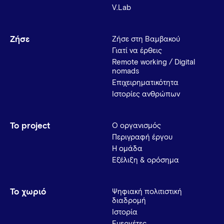
V.Lab
Ζήσε
Ζήσε στη Βαμβακού
Γιατί να έρθεις
Remote working / Digital
nomads
Επιχειρηματικότητα
Ιστορίες ανθρώπων
Το project
Ο οργανισμός
Περιγραφή έργου
Η ομάδα
Εξέλιξη & ορόσημα
Το χωριό
Ψηφιακή πολιτιστική
διαδρομή
Ιστορία
Ευεργέτες