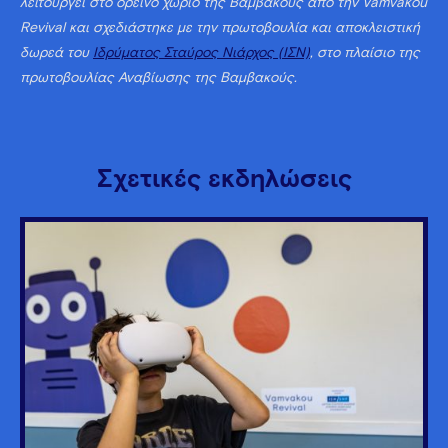
λειτουργεί στο ορεινό χωριό της Βαμβακούς από την Vamvakou
Revival και σχεδιάστηκε με την πρωτοβουλία και αποκλειστική
δωρεά του
Ιδρύματος Σταύρος Νιάρχος (ΙΣΝ)
, στο πλαίσιο της
πρωτοβουλίας Αναβίωσης της Βαμβακούς.
Σχετικές εκδηλώσεις