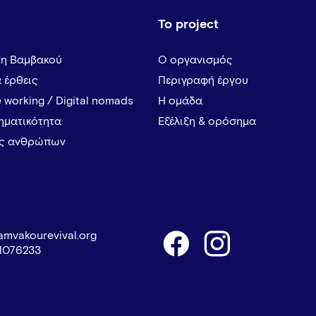
Το project
τη Βαμβακού
Ο οργανισμός
α έρθεις
Περιγραφή έργου
 working / Digital nomads
Η ομάδα
ρηματικότητα
Εξέλιξη & ορόσημα
ες ανθρώπων
amvakourevival.org
1076233