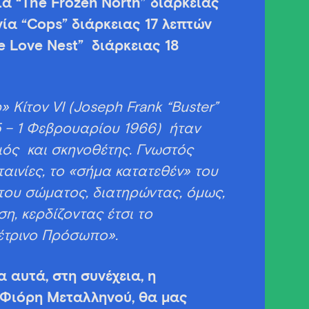
νία “The Frozen North” διάρκειας
ινία “Cops” διάρκειας 17 λεπτών
he Love Nest” διάρκειας 18
Κίτον VI (Joseph Frank “Buster”
5 – 1 Φεβρουαρίου 1966) ήταν
ός και σκηνοθέτης. Γνωστός
ταινίες, το «σήμα κατατεθέν» του
 του σώματος, διατηρώντας, όμως,
η, κερδίζοντας έτσι το
έτρινο Πρόσωπο».
 αυτά, στη συνέχεια, η
Φιόρη Μεταλληνού, θα μας