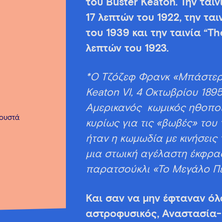
του Buster Keaton. Την ται
17 λεπτών του 1922, την τα
του 1939 και την ταινία “T
λεπτών του 1923.
*Ο Τζόζεφ Φρανκ «Μπάστερ» 
Keaton VI, 4 Οκτωβρίου 189
Αμερικανός κωμικός ηθοποι
ρουστά
κυρίως για τις «βωβές» του 
ήταν η κωμωδία με κινήσεις
μια στωική αγέλαστη έκφρασ
παρατσούκλι «Το Μεγάλο Π
Και σαν να μην έφταναν όλα
αστροφυσικός, Αναστασία-