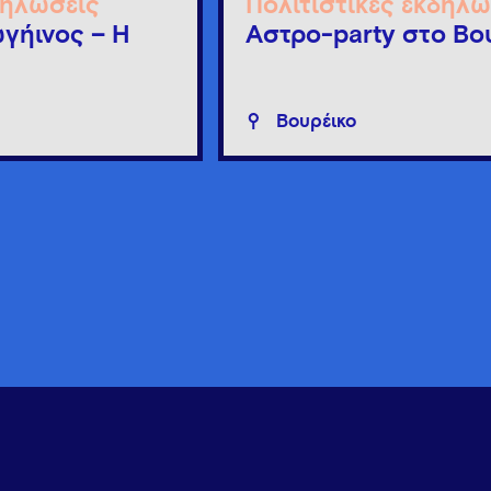
δηλώσεις
Πολιτιστικές εκδηλώ
γήινος – Η
Άστρο-party στο Βο
Βουρέικο