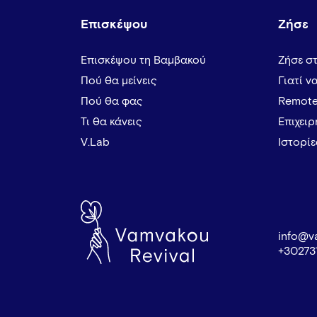
Επισκέψου
Ζήσε
Επισκέψου τη Βαμβακού
Ζήσε σ
Πού θα μείνεις
Γιατί ν
Πού θα φας
Remote
Τι θα κάνεις
Επιχει
V.Lab
Ιστορί
info@v
+30273