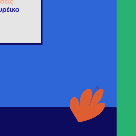
σεις
υρέικο