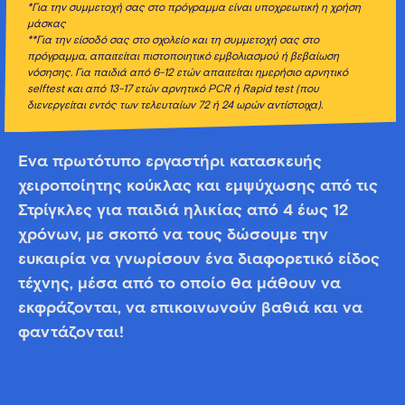
*Για την συμμετοχή σας στο πρόγραμμα είναι υποχρεωτική η χρήση
μάσκας
**Για την είσοδό σας στο σχολείο και τη συμμετοχή σας στο
πρόγραμμα, απαιτείται πιστοποιητικό εμβολιασμού ή βεβαίωση
νόσησης. Για παιδιά από 6-12 ετών απαιτείται ημερήσιο αρνητικό
selftest
και από 13-17 ετών αρνητικό PCR
ή Rapid
test
(που
διενεργείται εντός των τελευταίων 72 ή 24 ωρών αντίστοιχα).
Ένα πρωτότυπο εργαστήρι κατασκευής
χειροποίητης κούκλας και εμψύχωσης από τις
Στρίγκλες για παιδιά ηλικίας από 4 έως 12
χρόνων, με σκοπό να τους δώσουμε την
ευκαιρία να γνωρίσουν ένα διαφορετικό είδος
τέχνης, μέσα από το οποίο θα μάθουν να
εκφράζονται, να επικοινωνούν βαθιά και να
φαντάζονται!