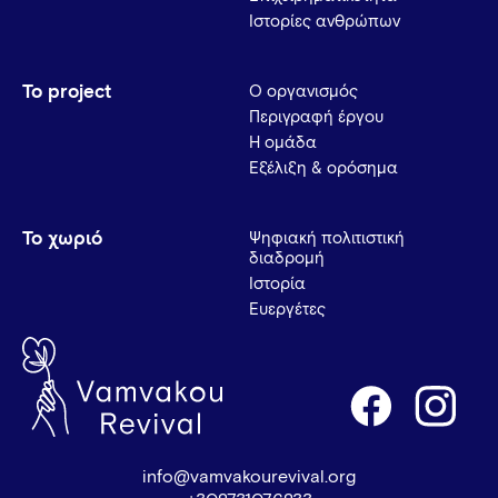
Ιστορίες ανθρώπων
Το project
Ο οργανισμός
Περιγραφή έργου
Η ομάδα
Εξέλιξη & ορόσημα
Το χωριό
Ψηφιακή πολιτιστική
διαδρομή
Ιστορία
Ευεργέτες
info@vamvakourevival.org