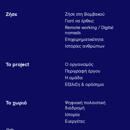
Ζήσε
Ζήσε στη Βαμβακού
Γιατί να έρθεις
Remote working / Digital
nomads
Επιχειρηματικότητα
Ιστορίες ανθρώπων
Το project
Ο οργανισμός
Περιγραφή έργου
Η ομάδα
Εξέλιξη & ορόσημα
Το χωριό
Ψηφιακή πολιτιστική
διαδρομή
Ιστορία
Ευεργέτες