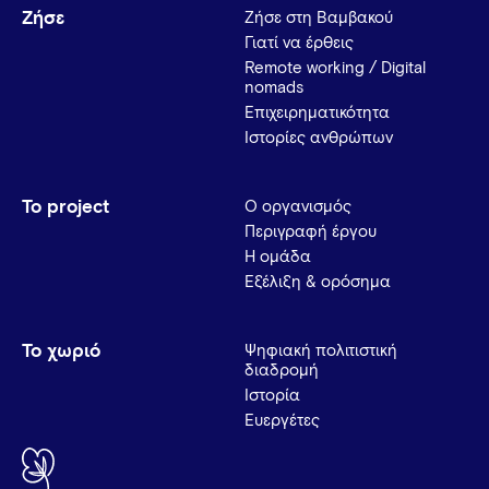
Ζήσε
Ζήσε στη Βαμβακού
Γιατί να έρθεις
Remote working / Digital
nomads
Επιχειρηματικότητα
Ιστορίες ανθρώπων
Το project
Ο οργανισμός
Περιγραφή έργου
Η ομάδα
Εξέλιξη & ορόσημα
Το χωριό
Ψηφιακή πολιτιστική
διαδρομή
Ιστορία
Ευεργέτες