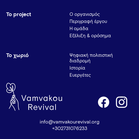
Το project
Ο οργανισμός
Περιγραφή έργου
Η ομάδα
Εξέλιξη & ορόσημα
Το χωριό
Ψηφιακή πολιτιστική
διαδρομή
Ιστορία
Ευεργέτες
info@vamvakourevival.org
+302731076233