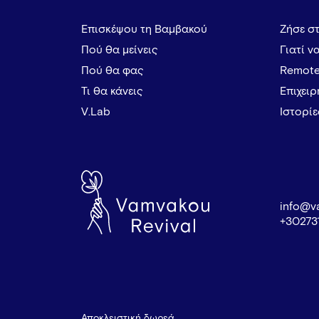
Επισκέψου τη Βαμβακού
Ζήσε σ
Πού θα μείνεις
Γιατί ν
Πού θα φας
Remote
Τι θα κάνεις
Επιχει
V.Lab
Ιστορί
info@v
+30273
Αποκλειστική δωρεά