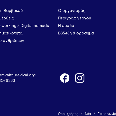
τη Βαμβακού
Ο οργανισμός
α έρθεις
Περιγραφή έργου
 working / Digital nomads
Η ομάδα
ρηματικότητα
Εξέλιξη & ορόσημα
ες ανθρώπων
amvakourevival.org
1076233
Όροι χρήσης
Νέα
Επικοινωνί