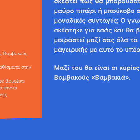
σκεφτεί πώς θα μπορούσατε
μαύρο πιπέρι ή μπούκοβο σ
μοναδικές συνταγές; Ο γνω
σκέφτηκε για εσάς και θα β
μοιραστεί μαζί σας όλα τα 
μαγειρικής με αυτό το υπέρ
ός Βαμβακούς
αθίσματα στην
Μαζί του θα είναι οι κυρίε
Βαμβακούς «Βαμβακιά».
φέ Βουρέικο
α κάνετε
νης