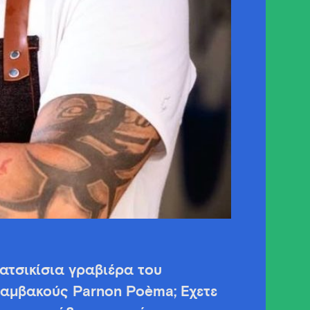
κατσικίσια γραβιέρα του
Βαμβακούς Parnon Poèma; Έχετε