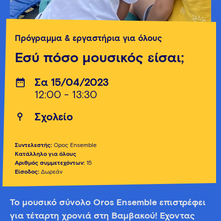
Πρόγραμμα & εργαστήρια για όλους
Εσύ πόσο μουσικός είσαι;
Σα 15/04/2023
12:00 - 13:30
Σχολείο
Συντελεστής:
Όρος Ensemble
Κατάλληλο για όλους
Αριθμός συμμετεχόντων:
15
Είσοδος:
Δωρεάν
Το μουσικό σύνολο Oros Ensemble επιστρέφει
για τέταρτη χρονιά στη Βαμβακού! Έχοντας