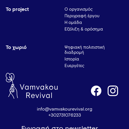
Το project
Ο οργανισμός
Περιγραφή έργου
Η ομάδα
Εξέλιξη & ορόσημα
Το χωριό
Ψηφιακή πολιτιστική
διαδρομή
Ιστορία
Ευεργέτες
info@vamvakourevival.org
+302731076233
Εγγραφή στο newsletter