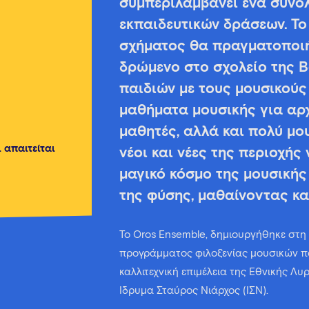
συμπεριλαμβάνει ένα σύνολ
εκπαιδευτικών δράσεων. Το
σχήματος θα πραγματοποι
δρώμενο στο σχολείο της 
παιδιών με τους μουσικούς
μαθήματα μουσικής για αρ
μαθητές, αλλά και πολύ μου
 απαιτείται
νέοι και νέες της περιοχής
μαγικό κόσμο της μουσικής
της φύσης, μαθαίνοντας κα
Το Oros Ensemble, δημιουργήθηκε στη
προγράμματος φιλοξενίας μουσικών πο
καλλιτεχνική επιμέλεια της Εθνικής Λυ
Ίδρυμα Σταύρος Νιάρχος (ΙΣΝ).