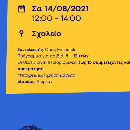
Σα 14/08/2021
12:00 - 14:00
Σχολείο
Συντελεστής:
Όρος Εnsemble
Πρόγραμμα για παιδιά:
6 – 12 ετών
Οι θέσεις είναι περιορισμένες,
έως 15 συμμετέχοντες και
προκράτηση
.
*Υποχρεωτική χρήση μάσκας
Είσοδος:
Δωρεάν