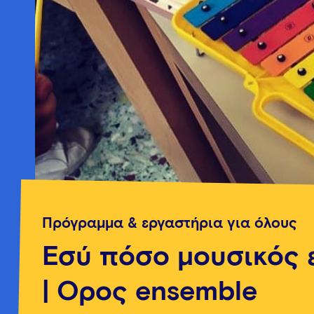
Πρόγραμμα & εργαστήρια για όλους
Εσύ πόσο μουσικός ε
| Όρος ensemble