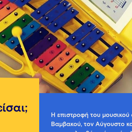
ίσαι;
Η επιστροφή του μουσικού
Βαμβακού, τον Αύγουστο κα