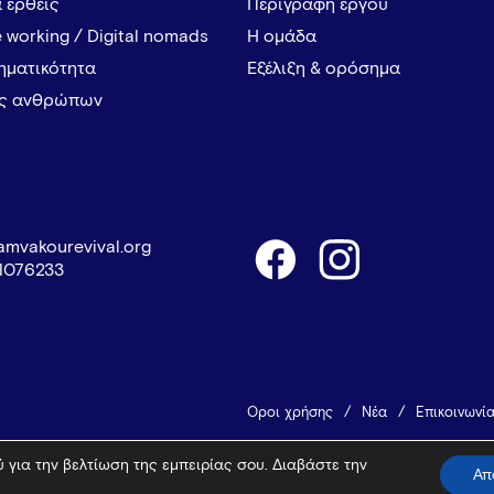
α έρθεις
Περιγραφή έργου
 working / Digital nomads
Η ομάδα
ρηματικότητα
Εξέλιξη & ορόσημα
ες ανθρώπων
amvakourevival.org
1076233
Όροι χρήσης
Νέα
Επικοινωνί
 για την βελτίωση της εμπειρίας σου. Διαβάστε την
© 2026 Vamvakou Revival
Design 
Απ