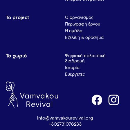
Το project
Ο οργανισμός
Περιγραφή έργου
Η ομάδα
Εξέλιξη & ορόσημα
Το χωριό
Ψηφιακή πολιτιστική
διαδρομή
Ιστορία
Ευεργέτες
info@vamvakourevival.org
+302731076233